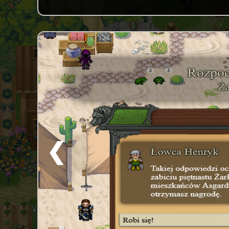
20.
Astreed
❮