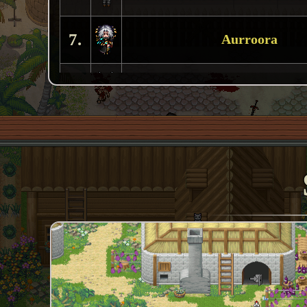
[2024-02-13, 15:44] Gratulujemy Zephyriali
7.
Aurroora
[2024-02-13, 12:53] Od dzisiaj w grze dostę
zrespione. Minutnik można włączyć w...
8.
Nyctar
[2024-02-10, 19:32] W sklepie Google Play 
wersja zawiera szereg poprawek optymal...
9.
Des
10.
Salvon
11.
Bettie Page
12.
Gacheusz