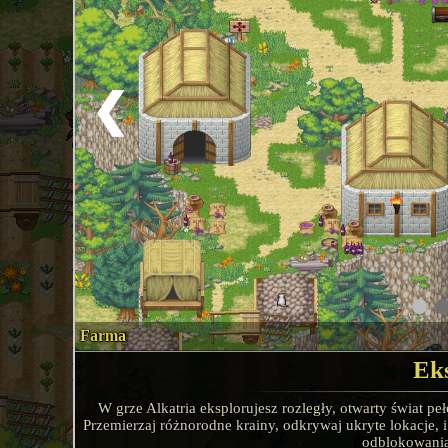
13.
Charlie Foxtrot
14.
Violet
❮
15.
Damator
16.
AngelYoung
17.
Viølet
Farma
18.
Eks
Schabhunter
W grze Alkatria eksplorujesz rozległy, otwarty świat 
Przemierzaj różnorodne krainy, odkrywaj ukryte lokacje, i
19.
Shagray
odblokowania