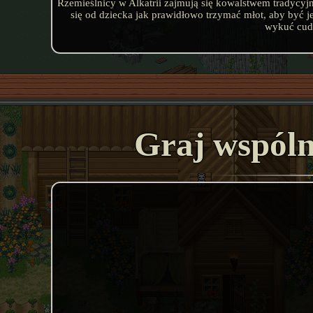
Rzemieślnicy w Alkatrii zajmują się kowalstwem tradycyjn
się od dziecka jak prawidłowo trzymać młot, aby być j
wykuć cude
Graj wspól