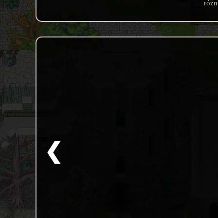
różn
❮