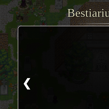
Bestiari
❮