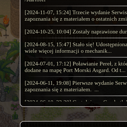
Weekendowy Mini-
[2024-11-07, 15:24] Trzecie wydanie Serwi
​​​​​​Dzisiaj mamy dl
zapoznania się z materiałem o ostatnich zmi.
rozpocznie się 10.04
[2024-10-25, 10:04] Zostały naprawione du
się 13.04.2026r. o g
ev...
[2024-08-15, 15:47] Stało się! Udostępniona
wiele więcej informacji o mechanik...
Weekendowy Mini-
[2024-07-01, 17:12] Poławianie Pereł, z kt
​​​​​​Dzisiaj mamy dl
dodane na mapę Port Morski Asgard. Od t...
rozpocznie się 04.04
[2024-06-11, 19:08] Pierwsze wydanie Serw
się 10.04.2026r. o g
zapoznania się z materiałem. ...
ev...
[2024-06-10, 23:20] Gratulujemy Gandarth 5
Weekendowy Mini-
[2024-04-23, 19:34] Tylko do tego piątku t
wielkanocne i otrzymać to ostatni moment!
​​​​​​Dzisiaj mamy dl