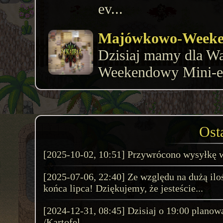
ev...
Majówkowo-Weeken
​​​​​​Dzisiaj mamy dla
Weekendowy Mini-eve
godzinie 9:00 i zako
9:00. Na czas trwa...
Ost
Konwergencja Celes
Wydarzenie rozpoczyn
[2025-10-02, 10:51] Przywrócono wysyłkę w
i zakończy się 11.07
[2025-07-06, 22:40] Ze względu na dużą il
wydarzenia zostało 
końca lipca! Dziękujemy, że jesteście...
poziomach...
[2024-12-31, 08:45] Dzisiaj o 19:00 planow
/Kartofel