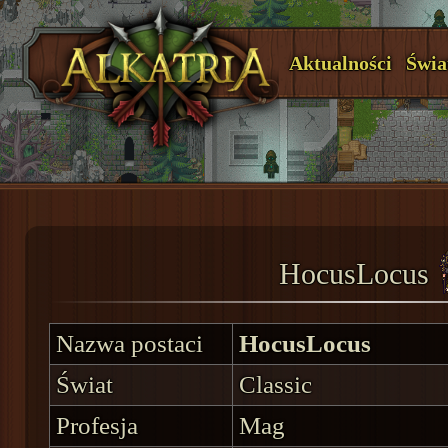
Aktualności
Świa
HocusLocus
Nazwa postaci
HocusLocus
Świat
Classic
Profesja
Mag