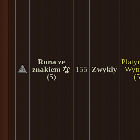
Runa ze
Plat
znakiem な
155
Zwykły
Wyt
(5)
(5