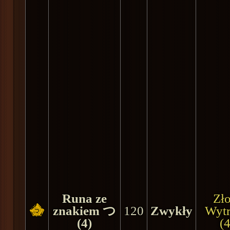
Runa ze
Zło
znakiem つ
120
Zwykły
Wyt
(4)
(4