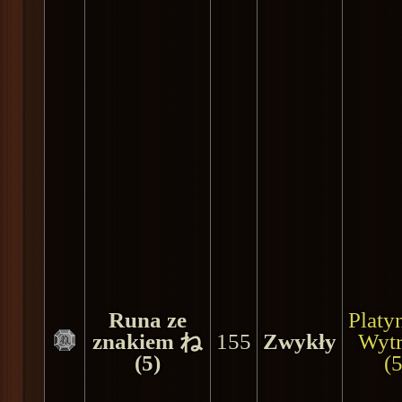
Runa ze
Plat
znakiem ね
155
Zwykły
Wyt
(5)
(5