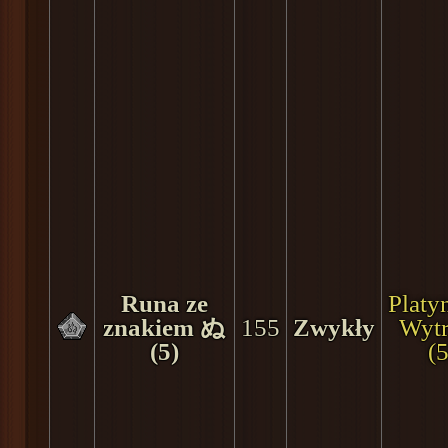
Runa ze
Plat
znakiem ぬ
155
Zwykły
Wyt
(5)
(5