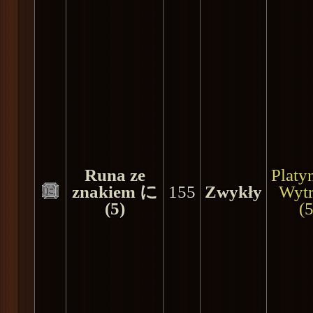
Runa ze
Plat
znakiem に
155
Zwykły
Wyt
(5)
(5