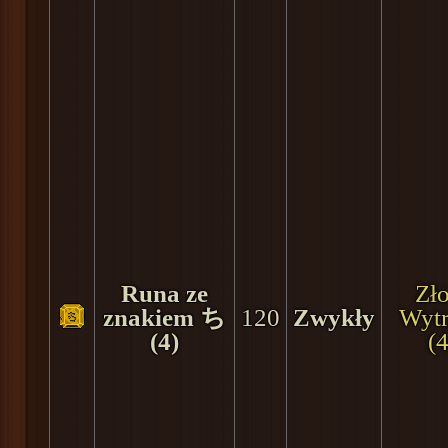
Runa ze
Zło
znakiem ち
120
Zwykły
Wyt
(4)
(4