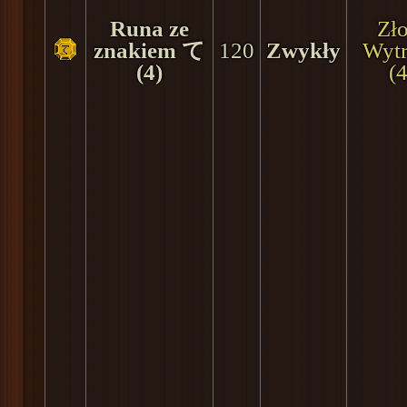
Runa ze
Zło
znakiem て
120
Zwykły
Wyt
(4)
(4