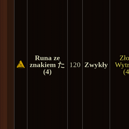
Runa ze
Zło
znakiem た
120
Zwykły
Wyt
(4)
(4