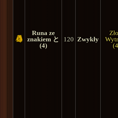
Runa ze
Zło
znakiem と
120
Zwykły
Wyt
(4)
(4