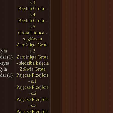
s.3
Błędna Grota -
s.4
Błędna Grota -
s.5
Grota Utopca -
s. główna
Zarośnięta Grota
Żyła
s.2
dzi (1)
Zarośnięta Grota
kryta
- siedziba księcia
Żyła
Żółwia Grota
dzi (1)
Pajęcze Przejście
- s.1
Pajęcze Przejście
- s.2
Pajęcze Przejście
- s.3
Pajęcze Przejście