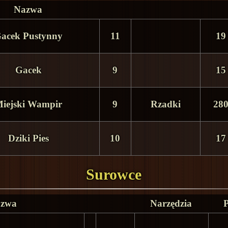
Nazwa
acek Pustynny
11
19
Gacek
9
15
iejski Wampir
9
Rzadki
28
Dziki Pies
10
17
Surowce
zwa
Narzędzia