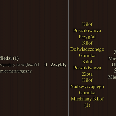
Kilof
Poszukiwacza
Przygód
Kilof
Doświadczonego
Górnika
iedzi (1)
Mie
Kilof
0
Zwykły
U
stępujący na większości
Poszukiwacza
miot metalurgiczny.
Złota
Mie
Kilof
Nadzwyczajnego
Górnika
Miedziany Kilof
(1)