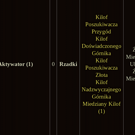
Kilof
Poszukiwacza
Przygód
Kilof
Doświadczonego
Górnika
Mie
Kilof
Aktywator (1)
0
Rzadki
U
Poszukiwacza
Złota
Mie
Kilof
Nadzwyczajnego
Górnika
Miedziany Kilof
(1)