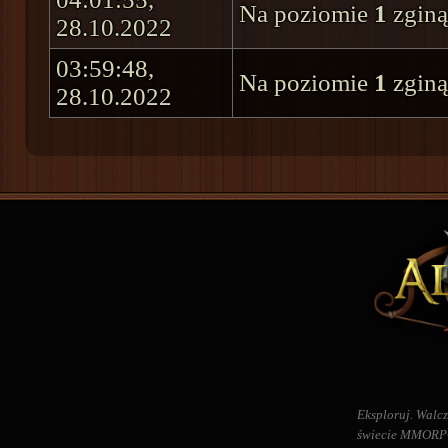
Na poziomie
1
zginą
28.10.2022
03:59:48,
Na poziomie
1
zginą
28.10.2022
Eksploruj. Walcz
świecie MMORPG 