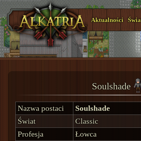
Aktualności
Świa
Soulshade
Nazwa postaci
Soulshade
Świat
Classic
Profesja
Łowca