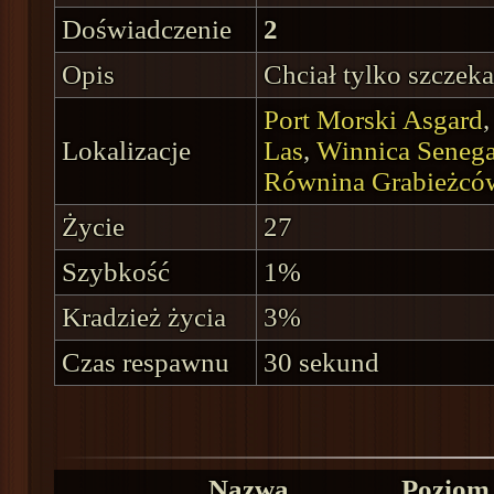
Doświadczenie
2
Opis
Chciał tylko szczeka
Port Morski Asgard
Lokalizacje
Las
,
Winnica Senega
Równina Grabieżcó
Życie
27
Szybkość
1%
Kradzież życia
3%
Czas respawnu
30 sekund
Nazwa
Poziom