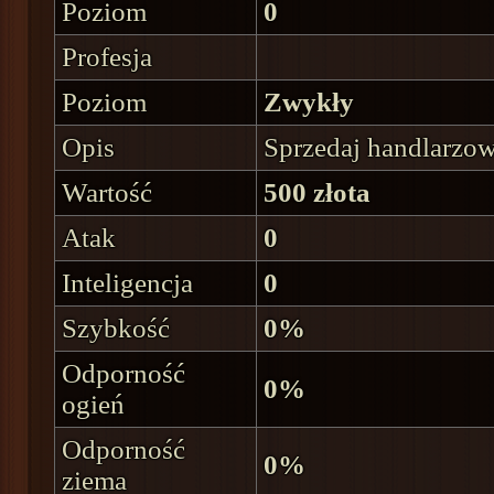
Poziom
0
Profesja
Poziom
Zwykły
Opis
Sprzedaj handlarzow
Wartość
500 złota
Atak
0
Inteligencja
0
Szybkość
0%
Odporność
0%
ogień
Odporność
0%
ziema