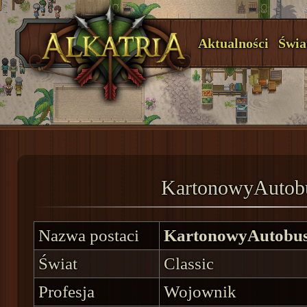
Aktualności
Świa
KartonowyAuto
Nazwa postaci
KartonowyAutobu
Świat
Classic
Profesja
Wojownik