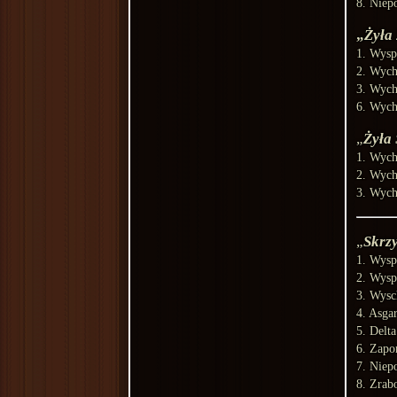
8. Niep
Żyła
1. Wysp
2. Wych
3. Wych
6. Wych
Żyła
1. Wych
2. Wych
3. Wych
Skrzy
1. Wysp
2. Wysp
3. Wysc
4. Asga
5. Delt
6. Zapo
7. Niep
8. Zrab