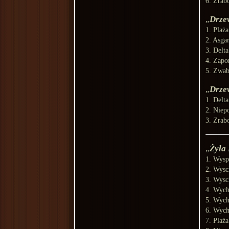
6. Zrab
Drze
1. Plaż
2. Asga
3. Delt
4. Zapo
5. Zwab
Drze
1. Delt
2. Niep
3. Zrab
Żyła
1. Wysp
2. Wysc
3. Wysc
4. Wych
5. Wych
6. Wych
7. Plaż