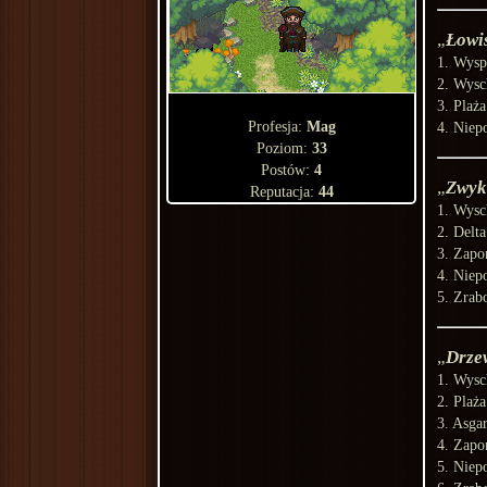
Łowi
1. Wysp
2. Wysc
3. Plaż
Profesja:
Mag
4. Niep
Poziom:
33
Postów:
4
Zwyk
Reputacja:
44
1. Wysc
2. Delt
3. Zapo
4. Niep
5. Zrab
Drze
1. Wysc
2. Plaż
3. Asga
4. Zapo
5. Niep