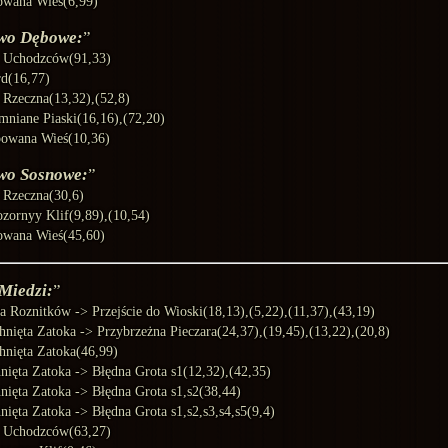
owana Wieś(6,99)
wo Dębowe:
a Uchodzców(91,33)
rd(16,77)
a Rzeczna(13,32),(52,8)
mniane Piaski(16,16),(72,20)
owana Wieś(10,36)
wo Sosnowe:
a Rzeczna(30,6)
ozornyy Klif(9,89),(10,54)
owana Wieś(45,60)
 Miedzi:
a Roznitków -> Przejście do Wioski(18,13),(5,22),(11,37),(43,19)
hnięta Zatoka -> Przybrzeżna Pieczara(24,37),(19,45),(13,22),(20,8)
hnięta Zatoka(46,99)
nięta Zatoka -> Błędna Grota s1(12,32),(42,35)
nięta Zatoka -> Błędna Grota s1,s2(38,44)
nięta Zatoka -> Błędna Grota s1,s2,s3,s4,s5(9,4)
a Uchodzców(63,27)