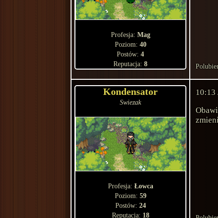
Profesja:
Mag
Poziom:
40
Postów:
4
Reputacja:
8
Polubie
Kondensator
10:13
Swiezak
Obawia
zmieni
Profesja:
Łowca
Poziom:
59
Postów:
24
Reputacja:
18
Polubie