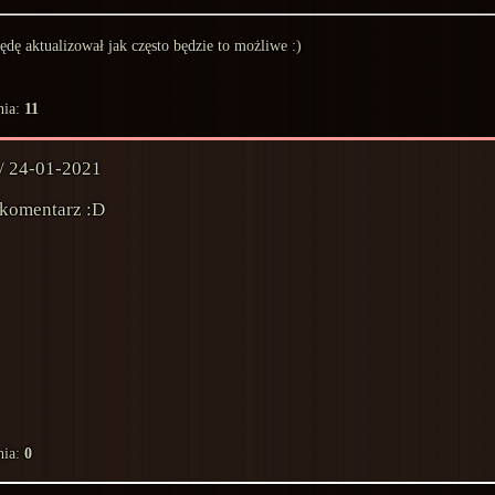
ędę aktualizował jak często będzie to możliwe :)
nia:
11
 / 24-01-2021
 komentarz :D
nia:
0