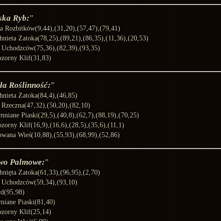
ska Ryb:
a Rozbitków(9,44),(31,20),(57,47),(79,41)
hnieta Zatoka(78,25),(89,21),(86,35),(11,36),(20,53)
a Uchodzców(75,36),(82,39),(93,35)
ozorny Klif(31,83)
ła Roślinność:
hnieta Zatoka(84,4),(46,85)
a Rzeczna(47,32),(50,20),(82,10)
mniane Piaski(29,5),(40,8),(62,7),(88,19),(70,25)
ozorny Klif(16,9),(16,6),(28,5),(35,6),(11,1)
owana Wieś(10,88),(55,93),(68,99),(52,86)
wo Palmowe:
hnięta Zatoka(61,33),(96,95),(2,70)
a Uchodzców(59,34),(93,10)
rd(95,98)
miane Piaski(81,40)
ozorny Klif(25,14)