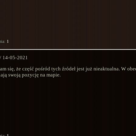
nia:
1
 / 14-05-2021
m się, że część pośród tych źródeł jest już nieaktualna. W obe
ają swoją pozycję na mapie.
nia:
1