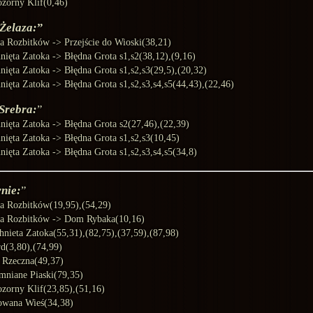
ozorny Klif(0,46)
 Żelaza:
a Rozbitków -> Przejście do Wioski(38,21)
nięta Zatoka -> Błędna Grota s1,s2(38,12),(9,16)
nięta Zatoka -> Błędna Grota s1,s2,s3(29,5),(20,32)
nięta Zatoka -> Błędna Grota s1,s2,s3,s4,s5(44,43),(22,46)
 Srebra:
nięta Zatoka -> Błędna Grota s2(27,46),(22,39)
nięta Zatoka -> Błędna Grota s1,s2,s3(10,45)
nięta Zatoka -> Błędna Grota s1,s2,s3,s4,s5(34,8)
nie:
a Rozbitków(19,95),(54,29)
a Rozbitków -> Dom Rybaka(10,16)
hnieta Zatoka(55,31),(82,75),(37,59),(87,98)
rd(3,80),(74,99)
a Rzeczna(49,37)
mniane Piaski(79,35)
ozorny Klif(23,85),(51,16)
owana Wieś(34,38)