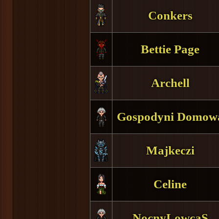
Conkers
Bettie Page
Archell
Gospodyni Domow
Majkeczi
Celine
NocnyLowcaS