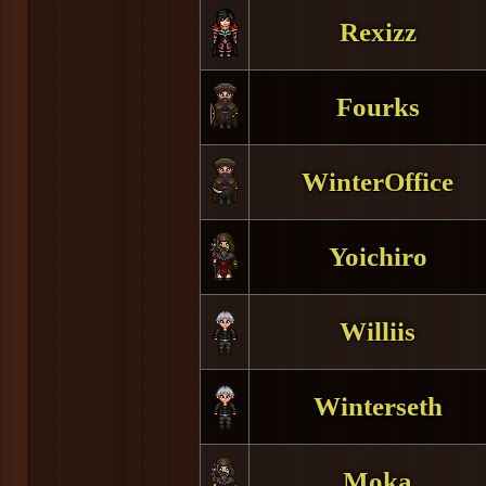
Rexizz
Fourks
WinterOffice
Yoichiro
Williis
Winterseth
Moka