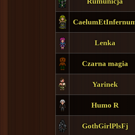
Rumunicja
CaelumEtInfernu
Lenka
Czarna magia
Yarinek
Humo R
GothGirlPlsFj