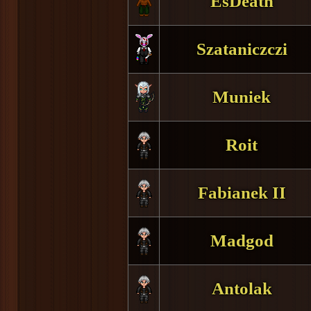
EsDeath
Szataniczczi
Muniek
Roit
Fabianek II
Madgod
Antolak