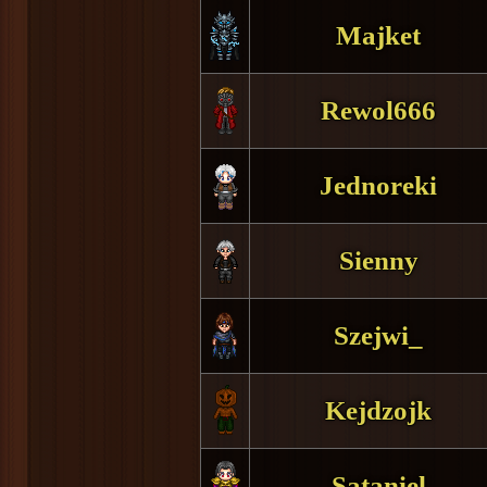
Majket
Rewol666
Jednoreki
Sienny
Szejwi_
Kejdzojk
Sataniel