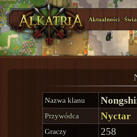
Aktualności
Świa
Nongsh
Nazwa klanu
Nyctar
Przywódca
258
Graczy