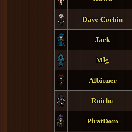
Dave Corbin
Jack
Mlg
Albioner
Raichu
PiratDom