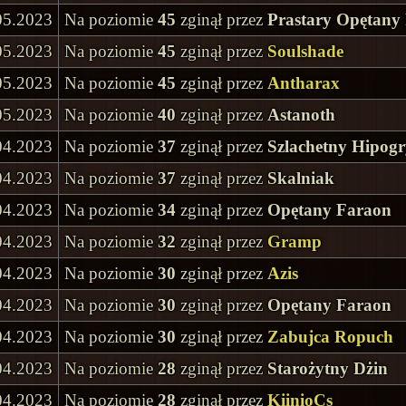
05.2023
Na poziomie
45
zginął przez
Prastary Opętany
05.2023
Na poziomie
45
zginął przez
Soulshade
05.2023
Na poziomie
45
zginął przez
Antharax
05.2023
Na poziomie
40
zginął przez
Astanoth
04.2023
Na poziomie
37
zginął przez
Szlachetny Hipogr
04.2023
Na poziomie
37
zginął przez
Skalniak
04.2023
Na poziomie
34
zginął przez
Opętany Faraon
04.2023
Na poziomie
32
zginął przez
Gramp
04.2023
Na poziomie
30
zginął przez
Azis
04.2023
Na poziomie
30
zginął przez
Opętany Faraon
04.2023
Na poziomie
30
zginął przez
Zabujca Ropuch
04.2023
Na poziomie
28
zginął przez
Starożytny Dżin
04.2023
Na poziomie
28
zginął przez
KiinioCs