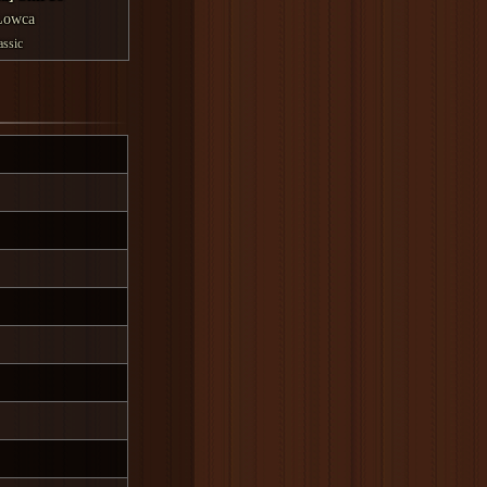
Łowca
assic