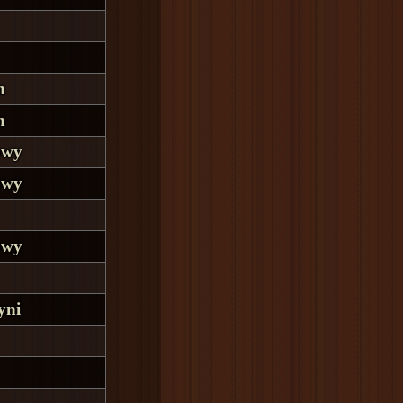
n
n
owy
owy
owy
yni