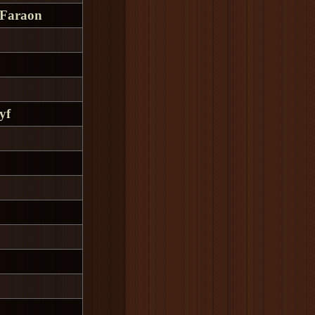
 Faraon
yf