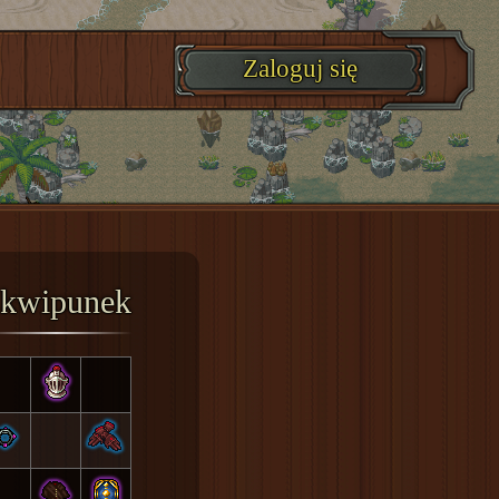
Zaloguj się
kwipunek