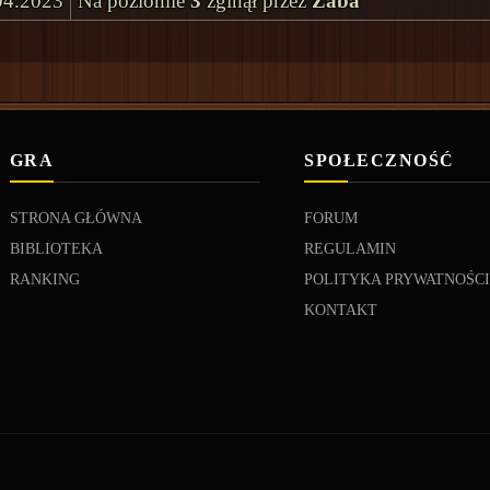
04.2023
Na poziomie
3
zginął przez
Żaba
GRA
SPOŁECZNOŚĆ
STRONA GŁÓWNA
FORUM
BIBLIOTEKA
REGULAMIN
RANKING
POLITYKA PRYWATNOŚC
KONTAKT